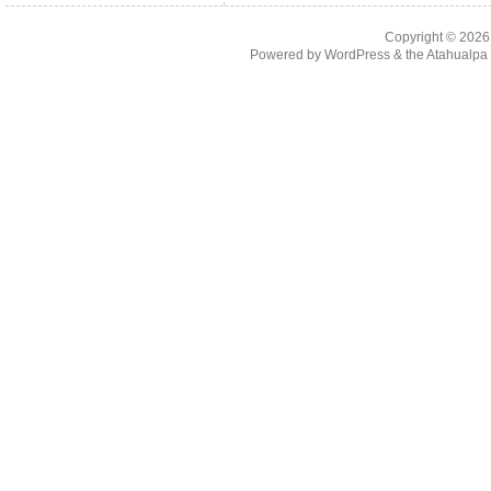
Copyright © 202
Powered by
WordPress
& the
Atahualp