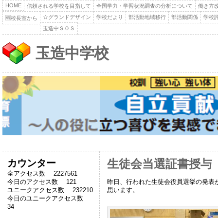
HOME
信頼される学校を目指して
全国学力・学習状況調査の分析について
働き方
☆グランドデザイン
学校だより
部活動地域移行
部活動関係
学校
🆕校長室から
玉造中ＳＯＳ
玉造中学校
カウンター
生徒会当選証書授与
全アクセス数 2227561
昨日、行われた生徒会役員選挙の発表
今日のアクセス数 121
思います。
ユニークアクセス数 232210
今日のユニークアクセス数
34