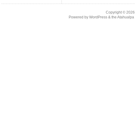
Copyright © 202
Powered by
WordPress
& the
Atahualp