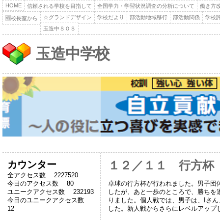
HOME
信頼される学校を目指して
全国学力・学習状況調査の分析について
働き方
☆グランドデザイン
学校だより
部活動地域移行
部活動関係
学校
🆕校長室から
玉造中ＳＯＳ
玉造中学校
カウンター
１２／１１ 行方杯
全アクセス数 2227520
卓球の行方杯が行われました。男子団
今日のアクセス数 80
したが、あと一歩のところで、勝ちを
ユニークアクセス数 232193
りました。個人戦では、男子は、Iさ
今日のユニークアクセス数
した。新人戦からさらにレベルアップ
12