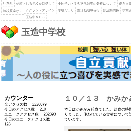
HOME
信頼される学校を目指して
全国学力・学習状況調査の分析について
働き方
☆グランドデザイン
学校だより
部活動地域移行
部活動関係
学校
🆕校長室から
玉造中ＳＯＳ
玉造中学校
カウンター
１０／１３ かみか
全アクセス数 2228079
本日はかみかみ給食でした。給食の時
今日のアクセス数 210
りました。使われている食材について
ユニークアクセス数 232393
ています。
今日のユニークアクセス数
128