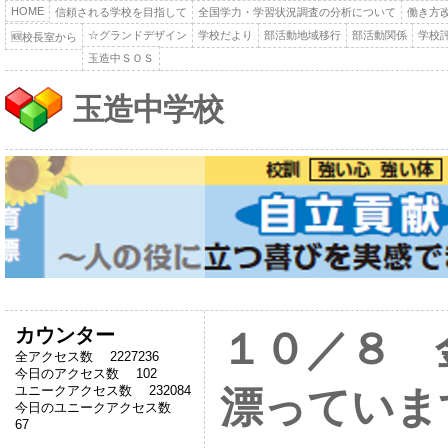
HOME
信頼される学校を目指して
全国学力・学習状況調査の分析について
働き方
☆グランドデザイン
学校だより
部活動地域移行
部活動関係
学校
🆕校長室から
玉造中ＳＯＳ
玉造中学校
カウンター
１０／８ 
全アクセス数 2227236
今日のアクセス数 102
ユニークアクセス数 232084
漂っていま
今日のユニークアクセス数
67