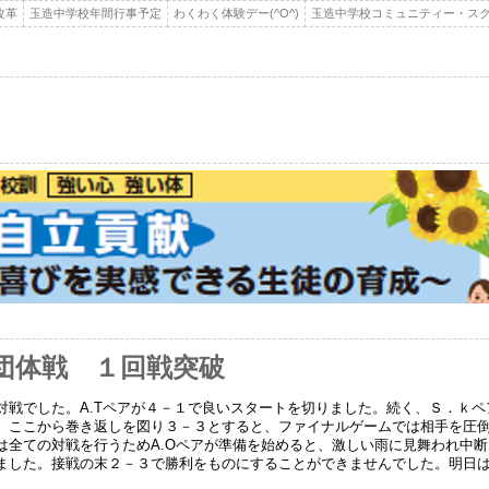
改革
玉造中学校年間行事予定
わくわく体験デー(^O^)
玉造中学校コミュニティー・スク
団体戦 １回戦突破
対戦でした。A.Tペアが４－１で良いスタートを切りました。続く、Ｓ．ｋ
、ここから巻き返しを図り３－３とすると、ファイナルゲームでは相手を圧
は全ての対戦を行うためA.Oペアが準備を始めると、激しい雨に見舞われ中
ました。接戦の末２－３で勝利をものにすることができませんでした。明日