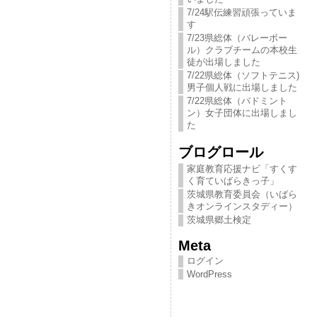
7/24駅伝練習頑張っていま
す
7/23県総体（バレーボー
ル）クラブチームの本校生
徒が出場しました
7/22県総体（ソフトテニス)
男子個人戦に出場しました
7/22県総体（バドミント
ン）女子団体に出場しまし
た
ブログロール
家庭教育応援ナビ「すくす
く育ていばらきっ​子」
茨城県教育委員会（いばら
きオンラインスタディー）
茨城県郷土検定
Meta
ログイン
WordPress