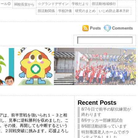
ール😊
☆グランドデザイン
学校だより
部活動地域移行
🆕校長室から
部活動関係
学校評価
研究のまとめ
いじめ防止基本方針
Posts
Comments
Recent Posts
8/7今日で前半の駅伝練習が
終わります
ペアは、前半苦戦を強いられ１－３と相
倒し、見事に逆転勝利を収めました。こ
8/6サッカー部練習試合
断。その後、再開しても中断するという
8/6部活動頑張っています
は、２回戦突破に挑みます。応援よろし
特別養護老人ホームでボラ
ンティアをしました