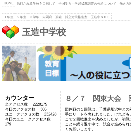
HOME
信頼される学校を目指して
全国学力・学習状況調査の分析について
働き方
１年生
２年生
３学年
内閣府 孤独・孤立対策推進室
玉造中ＳＯＳ
玉造中学校
カウンター
８／７ 関東大会 
全アクセス数 2228175
団体戦の１回戦は、千葉県畑沢中との
今日のアクセス数 306
手にリードを奪われました。けれども
ユニークアクセス数 232428
こで２回戦進出を決めましたが、初戦
今日のユニークアクセス数
ことを繰り返す中で、試合が進められ
179
くお願いします。