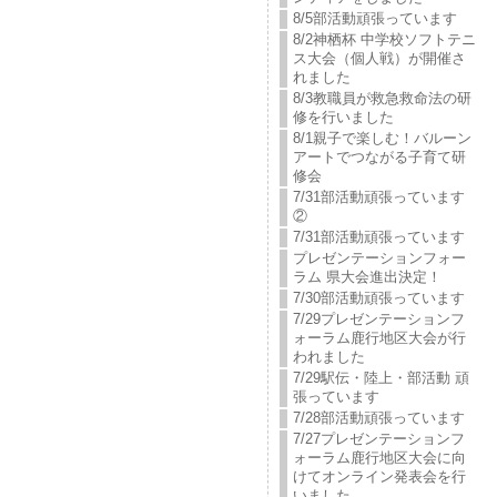
8/5部活動頑張っています
8/2神栖杯 中学校ソフトテニ
ス大会（個人戦）が開催さ
れました
8/3教職員が救急救命法の研
修を行いました
8/1親子で楽しむ！バルーン
アートでつながる子育て研
修会
7/31部活動頑張っています
②
7/31部活動頑張っています
プレゼンテーションフォー
ラム 県大会進出決定！
7/30部活動頑張っています
7/29プレゼンテーションフ
ォーラム鹿行地区大会が行
われました
7/29駅伝・陸上・部活動 頑
張っています
7/28部活動頑張っています
7/27プレゼンテーションフ
ォーラム鹿行地区大会に向
けてオンライン発表会を行
いました