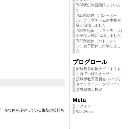
7/24駅伝練習頑張っていま
す
7/23県総体（バレーボー
ル）クラブチームの本校生
徒が出場しました
7/22県総体（ソフトテニス)
男子個人戦に出場しました
7/22県総体（バドミント
ン）女子団体に出場しまし
た
ブログロール
家庭教育応援ナビ「すくす
く育ていばらきっ​子」
茨城県教育委員会（いばら
きオンラインスタディー）
茨城県郷土検定
Meta
ログイン
プールで体を冷やしている生徒の笑顔も
WordPress