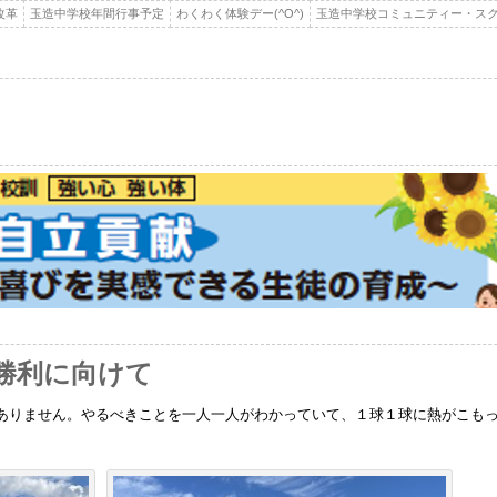
改革
玉造中学校年間行事予定
わくわく体験デー(^O^)
玉造中学校コミュニティー・スク
勝利に向けて
ありません。やるべきことを一人一人がわかっていて、１球１球に熱がこも