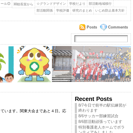
ール😊
☆グランドデザイン
学校だより
部活動地域移行
🆕校長室から
部活動関係
学校評価
研究のまとめ
いじめ防止基本方針
Posts
Comments
Recent Posts
8/7今日で前半の駅伝練習が
終わります
っています。関東大会まであと４日。応
8/6サッカー部練習試合
8/6部活動頑張っています
特別養護老人ホームでボラ
ンティアをしました