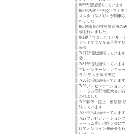
8/5部活動頑張っています
8/2神栖杯 中学校ソフトテニ
ス大会（個人戦）が開催さ
れました
8/3教職員が救急救命法の研
修を行いました
8/1親子で楽しむ！バルーン
アートでつながる子育て研
修会
7/31部活動頑張っています
②
7/31部活動頑張っています
プレゼンテーションフォー
ラム 県大会進出決定！
7/30部活動頑張っています
7/29プレゼンテーションフ
ォーラム鹿行地区大会が行
われました
7/29駅伝・陸上・部活動 頑
張っています
7/28部活動頑張っています
7/27プレゼンテーションフ
ォーラム鹿行地区大会に向
けてオンライン発表会を行
いました