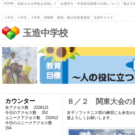
HOME
信頼される学校を目指して
全国学力・学習状況調査の分析について
働き方
１年生
２年生
３学年
内閣府 孤独・孤立対策推進室
玉造中ＳＯＳ
玉造中学校
カウンター
８／２ 関東大会の
全アクセス数 2228121
女子ソフトテニス部の練習にも余念が
今日のアクセス数 252
援よろしくお願いします。
ユニークアクセス数 232412
今日のユニークアクセス数
154