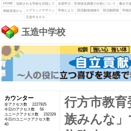
HOME
信頼される学校を目指して
全国学力・学習状況調査の分析について
働き方
☆グランドデザイン
学校だより
部活動地域移行
部活動関係
学校
🆕校長室から
玉造中ＳＯＳ
玉造中学校
カウンター
行方市教育
全アクセス数 2227925
今日のアクセス数 56
ユニークアクセス数 232329
族みんな」
今日のユニークアクセス数
40