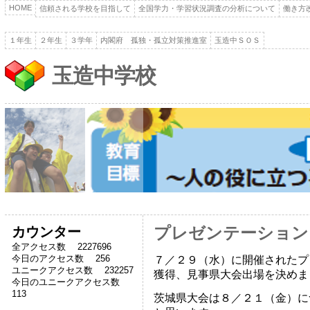
HOME
信頼される学校を目指して
全国学力・学習状況調査の分析について
働き方
１年生
２年生
３学年
内閣府 孤独・孤立対策推進室
玉造中ＳＯＳ
玉造中学校
カウンター
プレゼンテーション
全アクセス数 2227696
今日のアクセス数 256
７／２９（水）に開催されたプ
ユニークアクセス数 232257
獲得、見事県大会出場を決めま
今日のユニークアクセス数
113
茨城県大会は８／２１（金）に