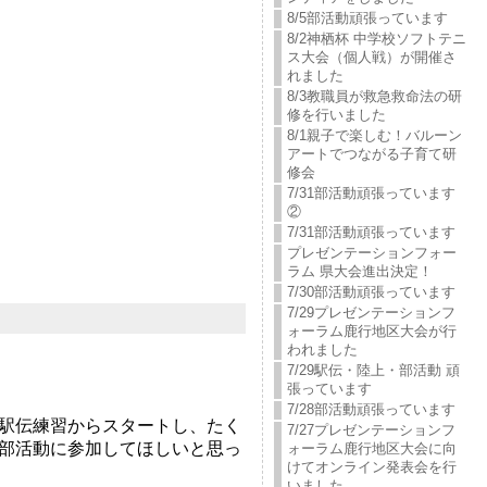
8/5部活動頑張っています
8/2神栖杯 中学校ソフトテニ
ス大会（個人戦）が開催さ
れました
8/3教職員が救急救命法の研
修を行いました
8/1親子で楽しむ！バルーン
アートでつながる子育て研
修会
7/31部活動頑張っています
②
7/31部活動頑張っています
プレゼンテーションフォー
ラム 県大会進出決定！
7/30部活動頑張っています
7/29プレゼンテーションフ
ォーラム鹿行地区大会が行
われました
7/29駅伝・陸上・部活動 頑
張っています
7/28部活動頑張っています
駅伝練習からスタートし、たく
7/27プレゼンテーションフ
部活動に参加してほしいと思っ
ォーラム鹿行地区大会に向
けてオンライン発表会を行
いました