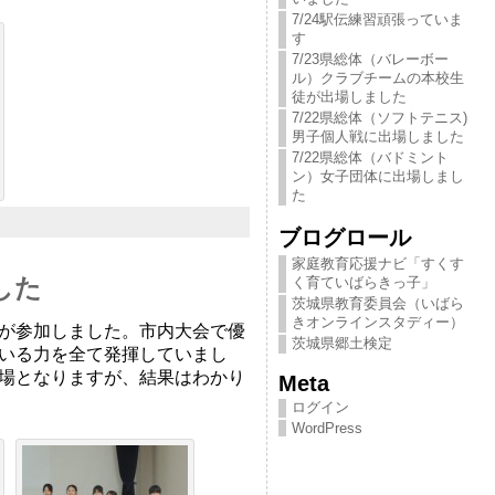
7/24駅伝練習頑張っていま
す
7/23県総体（バレーボー
ル）クラブチームの本校生
徒が出場しました
7/22県総体（ソフトテニス)
男子個人戦に出場しました
7/22県総体（バドミント
ン）女子団体に出場しまし
た
ブログロール
家庭教育応援ナビ「すくす
した
く育ていばらきっ​子」
茨城県教育委員会（いばら
きオンラインスタディー）
が参加しました。市内大会で優
茨城県郷土検定
いる力を全て発揮していまし
場となりますが、結果はわかり
Meta
ログイン
WordPress