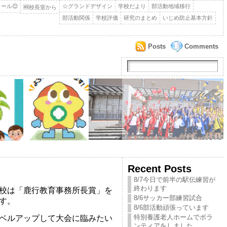
ール😊
☆グランドデザイン
学校だより
部活動地域移行
🆕校長室から
部活動関係
学校評価
研究のまとめ
いじめ防止基本方針
Posts
Comments
Recent Posts
8/7今日で前半の駅伝練習が
終わります
校は「鹿行教育事務所長賞」を
8/6サッカー部練習試合
す。
8/6部活動頑張っています
特別養護老人ホームでボラ
ベルアップして大会に臨みたい
ンティアをしました