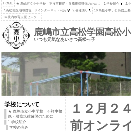
HOME
★ 鹿嶋市立小中学校 不祥事根絶・服務規律確保のために
1.学校紹介
2.
7.高松地区地域自慢
8.インターネット利用
9.各種便り
10.高松小中いじめ防止
14 校内教育支援センター
鹿嶋市立高松学園高松小
いつも元気なあいさつ高松っ子
学校について
１２月２
★ 鹿嶋市立小中学校 不祥事根
絶・服務規律確保のために
前オンラ
1.学校紹介
学校の歩み