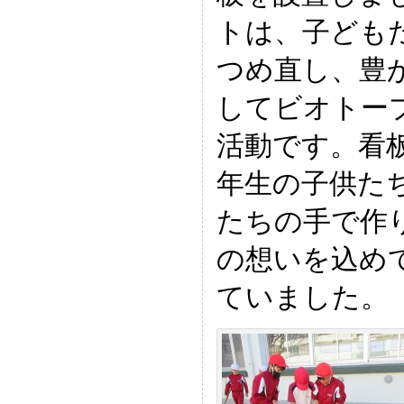
トは、子ども
つめ直し、豊
してビオトー
活動です。看
年生の子供た
たちの手で作
の想いを込め
ていました。