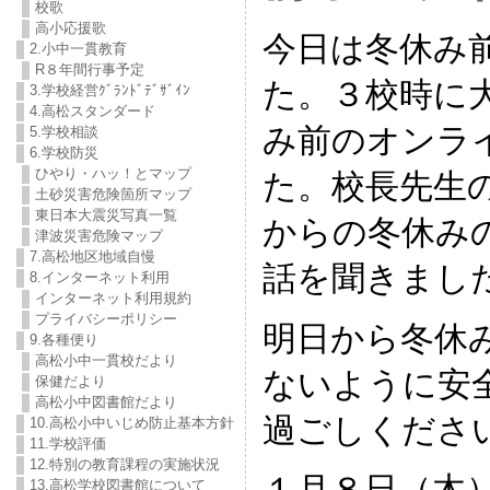
校歌
高小応援歌
今日は冬休み
2.小中一貫教育
R８年間行事予定
た。３校時に
3.学校経営ｸﾞﾗﾝﾄﾞﾃﾞｻﾞｲﾝ
4.高松スタンダード
み前のオンラ
5.学校相談
6.学校防災
ひやり・ハッ！とマップ
た。校長先生
土砂災害危険箇所マップ
東日本大震災写真一覧
からの冬休み
津波災害危険マップ
7.高松地区地域自慢
話を聞きまし
8.インターネット利用
インターネット利用規約
プライバシーポリシー
明日から冬休
9.各種便り
高松小中一貫校だより
ないように安
保健だより
高松小中図書館だより
過ごしくださ
10.高松小中いじめ防止基本方針
11.学校評価
12.特別の教育課程の実施状況
１月８日（木
13.高松学校図書館について