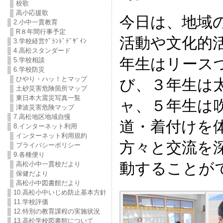
校歌
高小応援歌
今日は、地域
2.小中一貫教育
R８年間行事予定
活動や文化的
3.学校経営ｸﾞﾗﾝﾄﾞﾃﾞｻﾞｲﾝ
4.高松スタンダード
年生はリース
5.学校相談
6.学校防災
ひやり・ハッ！とマップ
び、３年生は
土砂災害危険箇所マップ
東日本大震災写真一覧
ャ、５年生は
津波災害危険マップ
7.高松地区地域自慢
道・着付けを
8.インターネット利用
インターネット利用規約
方々と交流を
プライバシーポリシー
9.各種便り
動することが
高松小中一貫校だより
保健だより
高松小中図書館だより
10.高松小中いじめ防止基本方針
11.学校評価
12.特別の教育課程の実施状況
13.高松学校図書館について