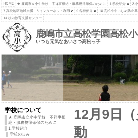
HOME
★ 鹿嶋市立小中学校 不祥事根絶・服務規律確保のために
1.学校紹介
2.
7.高松地区地域自慢
8.インターネット利用
9.各種便り
10.高松小中いじめ防止
14 校内教育支援センター
鹿嶋市立高松学園高松小
いつも元気なあいさつ高松っ子
学校について
12月9日
★ 鹿嶋市立小中学校 不祥事根
絶・服務規律確保のために
動
1.学校紹介
学校の歩み