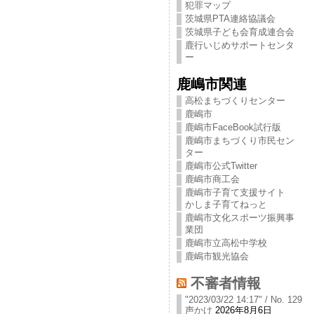
犯罪マップ
茨城県PTA連絡協議会
茨城県子ども会育成連合会
鹿行いじめサポートセンタ
ー
鹿嶋市関連
高松まちづくりセンター
鹿嶋市
鹿嶋市FaceBook試行版
鹿嶋市まちづくり市民セン
ター
鹿嶋市公式Twitter
鹿嶋市商工会
鹿嶋市子育て支援サイト
かしま子育てねっと
鹿嶋市文化スポーツ振興事
業団
鹿嶋市立高松中学校
鹿嶋市観光協会
不審者情報
"2023/03/22 14:17" / No. 129
声かけ
2026年8月6日