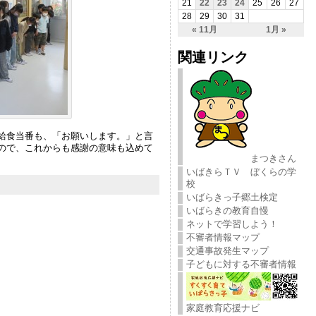
21
22
23
24
25
26
27
28
29
30
31
« 11月
1月 »
関連リンク
給食当番も、「お願いします。」と言
ので、これからも感謝の意味も込めて
まつきさん
いばきらＴＶ ぼくらの学
校
いばらきっ子郷土検定
いばらきの教育自慢
ネットで学習しよう！
不審者情報マップ
交通事故発生マップ
子どもに対する不審者情報
家庭教育応援ナビ