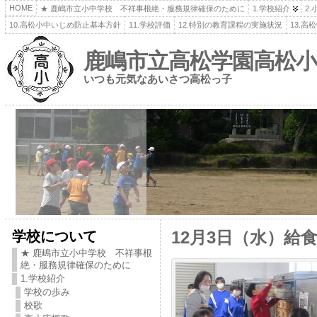
HOME
★ 鹿嶋市立小中学校 不祥事根絶・服務規律確保のために
1.学校紹介
2
10.高松小中いじめ防止基本方針
11.学校評価
12.特別の教育課程の実施状況
13.
鹿嶋市立高松学園高松小
いつも元気なあいさつ高松っ子
学校について
12月3日（水）給
★ 鹿嶋市立小中学校 不祥事根
絶・服務規律確保のために
1.学校紹介
学校の歩み
校歌