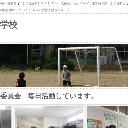
.小中一貫教育
3.学校経営ｸﾞﾗﾝﾄﾞﾃﾞｻﾞｲﾝ
4.高松スタンダード
5.学校相談
6.学校防災
高松学校図書館について
14 校内教育支援センター
学校
食委員会 毎日活動しています。