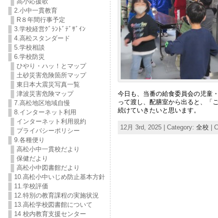
高小応援歌
2.小中一貫教育
R８年間行事予定
3.学校経営ｸﾞﾗﾝﾄﾞﾃﾞｻﾞｲﾝ
4.高松スタンダード
5.学校相談
6.学校防災
ひやり・ハッ！とマップ
土砂災害危険箇所マップ
東日本大震災写真一覧
今日も、当番の給食委員会の児童
津波災害危険マップ
って渡し、配膳室から出ると、「
7.高松地区地域自慢
続けていきたいと思います。
8.インターネット利用
インターネット利用規約
12月 3rd, 2025 | Category:
全校
|
C
プライバシーポリシー
9.各種便り
高松小中一貫校だより
保健だより
高松小中図書館だより
10.高松小中いじめ防止基本方針
11.学校評価
12.特別の教育課程の実施状況
13.高松学校図書館について
14 校内教育支援センター