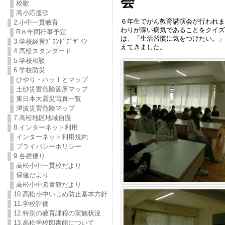
会
校歌
高小応援歌
６年生でがん教育講演会が行われま
2.小中一貫教育
わりが深い病気であることをクイズ
R８年間行事予定
は、「生活習慣に気をつけたい。」
3.学校経営ｸﾞﾗﾝﾄﾞﾃﾞｻﾞｲﾝ
えてきました。
4.高松スタンダード
5.学校相談
6.学校防災
ひやり・ハッ！とマップ
土砂災害危険箇所マップ
東日本大震災写真一覧
津波災害危険マップ
7.高松地区地域自慢
8.インターネット利用
インターネット利用規約
プライバシーポリシー
9.各種便り
高松小中一貫校だより
保健だより
高松小中図書館だより
10.高松小中いじめ防止基本方針
11.学校評価
12.特別の教育課程の実施状況
13.高松学校図書館について