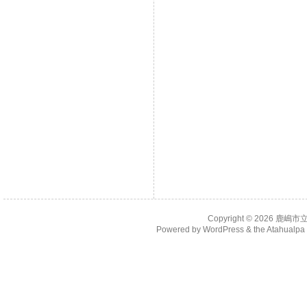
Copyright © 2026
鹿嶋市
Powered by
WordPress
& the
Atahualp