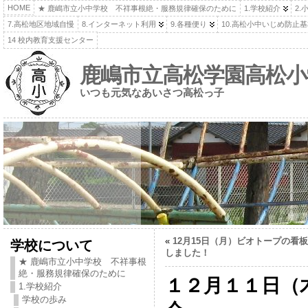
HOME
★ 鹿嶋市立小中学校 不祥事根絶・服務規律確保のために
1.学校紹介
2.
7.高松地区地域自慢
8.インターネット利用
9.各種便り
10.高松小中いじめ防止
14 校内教育支援センター
鹿嶋市立高松学園高松小
いつも元気なあいさつ高松っ子
«
12月15日（月）ビオトープの看
学校について
しました！
★ 鹿嶋市立小中学校 不祥事根
絶・服務規律確保のために
１２月１１日（
1.学校紹介
学校の歩み