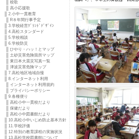
校歌
高小応援歌
2.小中一貫教育
R８年間行事予定
3.学校経営ｸﾞﾗﾝﾄﾞﾃﾞｻﾞｲﾝ
4.高松スタンダード
5.学校相談
6.学校防災
ひやり・ハッ！とマップ
土砂災害危険箇所マップ
東日本大震災写真一覧
津波災害危険マップ
7.高松地区地域自慢
8.インターネット利用
インターネット利用規約
プライバシーポリシー
9.各種便り
高松小中一貫校だより
保健だより
高松小中図書館だより
10.高松小中いじめ防止基本方針
11.学校評価
12.特別の教育課程の実施状況
13.高松学校図書館について