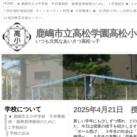
HOME
★ 鹿嶋市立小中学校 不祥事根絶・服務規律確保のために
1.学校紹介
2.
7.高松地区地域自慢
8.インターネット利用
9.各種便り
10.高松小中いじめ防止
14 校内教育支援センター
鹿嶋市立高松学園高松小
いつも元気なあいさつ高松っ子
学校について
2025年4月21日
★ 鹿嶋市立小中学校 不祥事根
新しい学年にも少しずつ慣れ、どの
絶・服務規律確保のために
た。今日は授業の様子を紹介します
1.学校紹介
「ボール投げ」、３年生の社会は「
学校の歩み
物調べ」、５年生の算数は「四角形