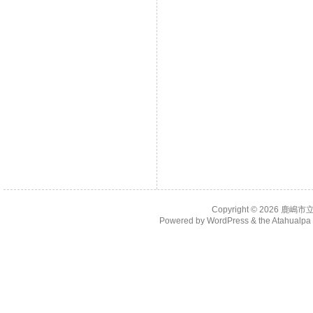
Copyright © 2026
鹿嶋市
Powered by
WordPress
& the
Atahualp