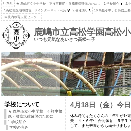
HOME
★ 鹿嶋市立小中学校 不祥事根絶・服務規律確保のために
1.学校紹介
2.
7.高松地区地域自慢
8.インターネット利用
9.各種便り
10.高松小中いじめ防止
14 校内教育支援センター
鹿嶋市立高松学園高松小
いつも元気なあいさつ高松っ子
学校について
4月18日（金）今
★ 鹿嶋市立小中学校 不祥事根
休み時間はたくさんの１年生が外遊
絶・服務規律確保のために
楽、４・６年生 合同体育、５年生
1.学校紹介
して、また来週からも頑張りましょ
学校の歩み