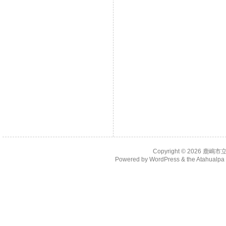
Copyright © 2026
鹿嶋市
Powered by
WordPress
& the
Atahualp