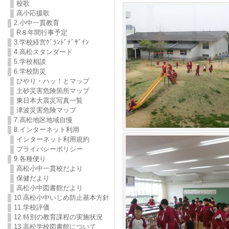
校歌
高小応援歌
2.小中一貫教育
R８年間行事予定
3.学校経営ｸﾞﾗﾝﾄﾞﾃﾞｻﾞｲﾝ
4.高松スタンダード
5.学校相談
6.学校防災
ひやり・ハッ！とマップ
土砂災害危険箇所マップ
東日本大震災写真一覧
津波災害危険マップ
7.高松地区地域自慢
8.インターネット利用
インターネット利用規約
プライバシーポリシー
9.各種便り
高松小中一貫校だより
保健だより
高松小中図書館だより
10.高松小中いじめ防止基本方針
11.学校評価
12.特別の教育課程の実施状況
13.高松学校図書館について