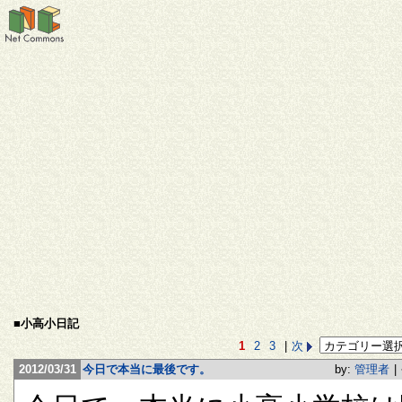
■小高小日記
1
2
3
|
次
2012/03/31
今日で本当に最後です。
by:
管理者
|