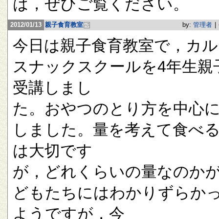
は，ぜひご覧ください。
2012/01/13
親子食育教室
by:
管理者
|
今日は親子食育教室で，カル
スナックスクールを4年生親
受講しまし
た。おやつのとり方を中心
しました。量を考えて食べ
は大切です
が，どれくらいの量なのか
どもたちにはわかりずらか
ようですが，今