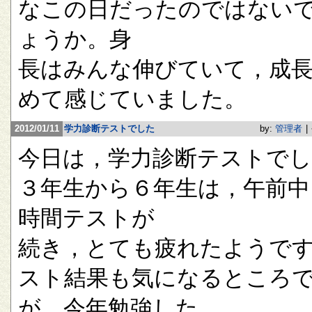
なこの日だったのではない
ょうか。身
長はみんな伸びていて，成
めて感じていました。
2012/01/11
学力診断テストでした
by:
管理者
|
今日は，学力診断テストで
３年生から６年生は，午前中
時間テストが
続き，とても疲れたようで
スト結果も気になるところ
が，今年勉強した