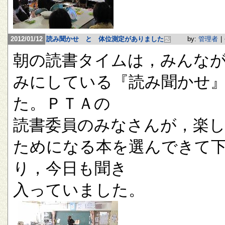
2012/01/12
読み聞かせ と 体位測定がありました
by:
管理者
|
朝の読書タイムは，みんな
みにしている『読み聞かせ
た。ＰＴＡの
読書委員のみなさんが，楽
ためになる本を選んできて
り，今日も聞き
入っていました。