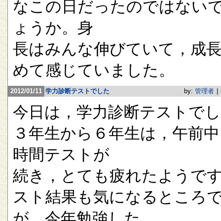
なこの日だったのではない
ょうか。身
長はみんな伸びていて，成
めて感じていました。
2012/01/11
学力診断テストでした
by:
管理者
|
今日は，学力診断テストで
３年生から６年生は，午前中
時間テストが
続き，とても疲れたようで
スト結果も気になるところ
が，今年勉強した