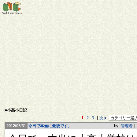
■小高小日記
1
2
3
|
次
2012/03/31
今日で本当に最後です。
by:
管理者
|