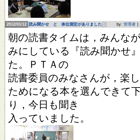
2012/01/12
読み聞かせ と 体位測定がありました
by:
管理者
|
朝の読書タイムは，みんな
みにしている『読み聞かせ
た。ＰＴＡの
読書委員のみなさんが，楽
ためになる本を選んできて
り，今日も聞き
入っていました。