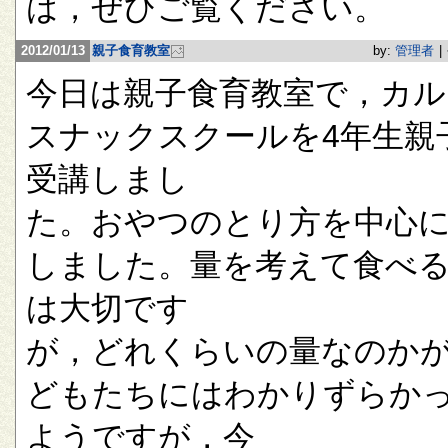
は，ぜひご覧ください。
2012/01/13
親子食育教室
by:
管理者
|
今日は親子食育教室で，カル
スナックスクールを4年生親
受講しまし
た。おやつのとり方を中心
しました。量を考えて食べ
は大切です
が，どれくらいの量なのか
どもたちにはわかりずらか
ようですが，今