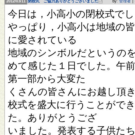
2012/03/11
閉校式 ご協力ありがとうございました
by:
管理者
|
今日は，小高小の閉校式でし
やっぱり，小高小は地域の
に愛されている
地域のシンボルだというの
めて感じた１日でした。午
第一部から大変た
くさんの皆さんにお越し頂
校式を盛大に行うことがで
た。ありがとうござ
いました。発表する子供た