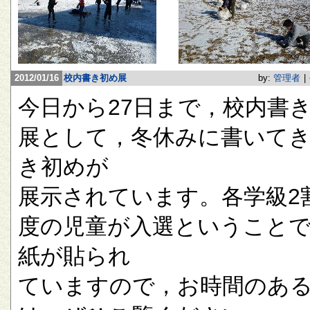
2012/01/16
校内書き初め展
by:
管理者
|
今日から27日まで，校内書
展として，冬休みに書いて
き初めが
展示されています。各学級2
度の児童が入選ということ
紙が貼られ
ていますので，お時間のあ