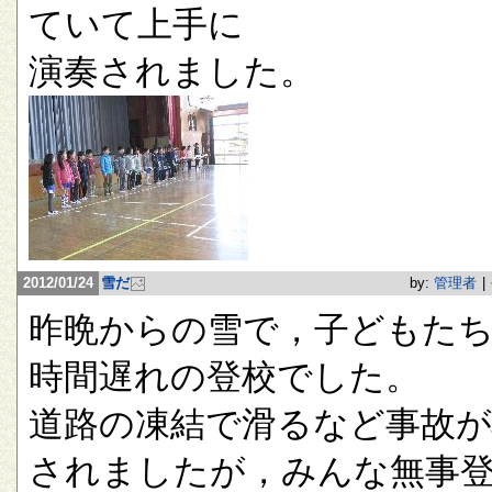
ていて上手に
演奏されました。
2012/01/24
雪だ
by:
管理者
|
昨晩からの雪で，子どもたち
時間遅れの登校でした。
道路の凍結で滑るなど事故が
されましたが，みんな無事