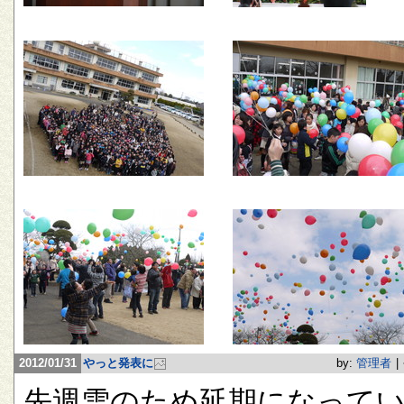
2012/01/31
やっと発表に
by:
管理者
|
先週雪のため延期になって