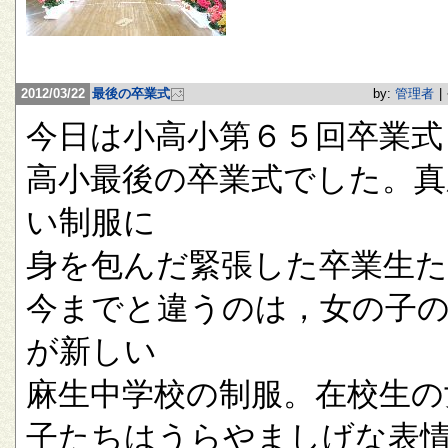
2012/03/22
最後の卒業式
by:
管理者
|
今日は小高小第６５回卒業式
高小最後の卒業式でした。真
い制服に
身を包んだ緊張した卒業生
今までと違うのは，女の子
が新しい
麻生中学校の制服。在校生の
子たちはうらやましげな表