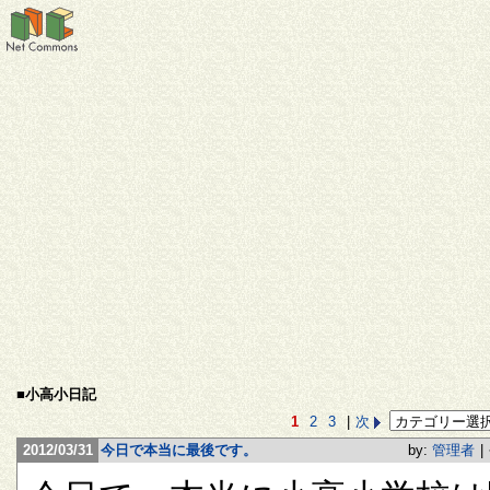
■小高小日記
1
2
3
|
次
2012/03/31
今日で本当に最後です。
by:
管理者
|