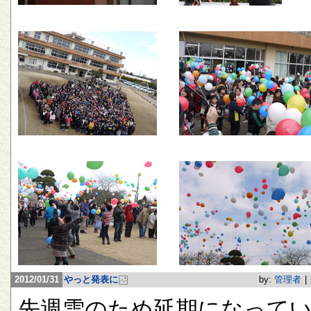
2012/01/31
やっと発表に
by:
管理者
|
先週雪のため延期になって