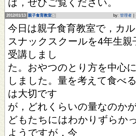
は，ぜひご覧ください。
2012/01/13
親子食育教室
by:
管理者
|
今日は親子食育教室で，カル
スナックスクールを4年生親
受講しまし
た。おやつのとり方を中心
しました。量を考えて食べ
は大切です
が，どれくらいの量なのか
どもたちにはわかりずらか
ようですが，今