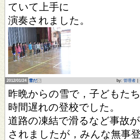
ていて上手に
演奏されました。
2012/01/24
雪だ
by:
管理者
|
昨晩からの雪で，子どもたち
時間遅れの登校でした。
道路の凍結で滑るなど事故が
されましたが，みんな無事