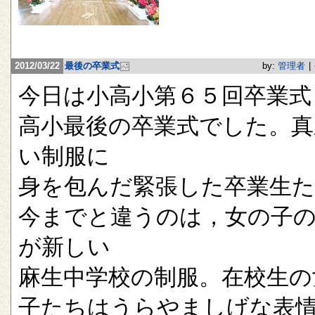
2012/03/22
最後の卒業式
by:
管理者
|
今日は小高小第６５回卒業式
高小最後の卒業式でした。真
い制服に
身を包んだ緊張した卒業生
今までと違うのは，女の子
が新しい
麻生中学校の制服。在校生の
子たちはうらやましげな表