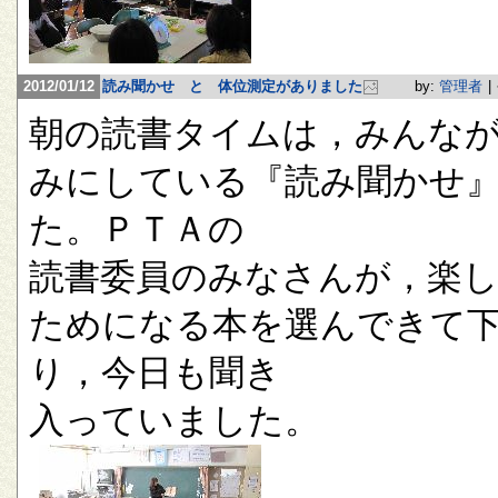
2012/01/12
読み聞かせ と 体位測定がありました
by:
管理者
|
朝の読書タイムは，みんな
みにしている『読み聞かせ
た。ＰＴＡの
読書委員のみなさんが，楽
ためになる本を選んできて
り，今日も聞き
入っていました。