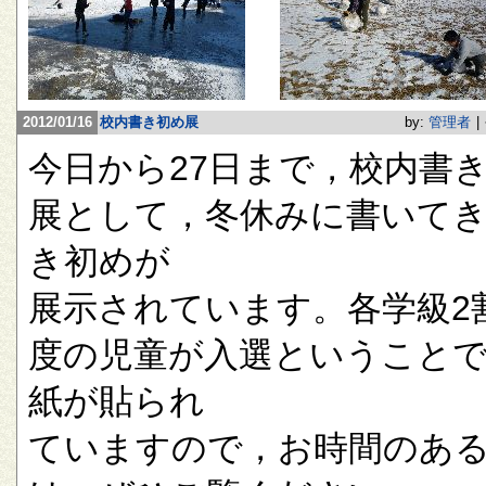
2012/01/16
校内書き初め展
by:
管理者
|
今日から27日まで，校内書
展として，冬休みに書いて
き初めが
展示されています。各学級2
度の児童が入選ということ
紙が貼られ
ていますので，お時間のあ