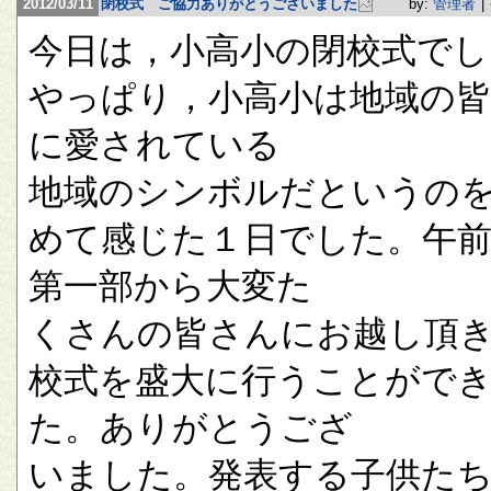
2012/03/11
閉校式 ご協力ありがとうございました
by:
管理者
|
今日は，小高小の閉校式でし
やっぱり，小高小は地域の
に愛されている
地域のシンボルだというの
めて感じた１日でした。午
第一部から大変た
くさんの皆さんにお越し頂
校式を盛大に行うことがで
た。ありがとうござ
いました。発表する子供た