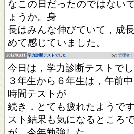
なこの日だったのではない
ょうか。身
長はみんな伸びていて，成
めて感じていました。
2012/01/11
学力診断テストでした
by:
管理者
|
今日は，学力診断テストで
３年生から６年生は，午前中
時間テストが
続き，とても疲れたようで
スト結果も気になるところ
が，今年勉強した