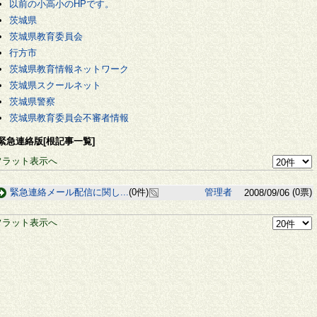
以前の小高小のHPです。
茨城県
茨城県教育委員会
行方市
茨城県教育情報ネットワーク
茨城県スクールネット
茨城県警察
茨城県教育委員会不審者情報
緊急連絡版[根記事一覧]
フラット表示へ
緊急連絡メール配信に関し...
(0件)
管理者
(0票)
2008/09/06
フラット表示へ