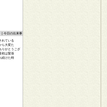
者
|
今日の出来事
されている
から大変た
ありがとうござ
最初は緊張
れ続けた時