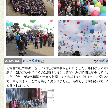
2012/01/31
やっと発表に
by:
管理
先週雪のため延期になっていた児童集会が行われました。昨日から欠席
増え，朝の寒い中で行うのは避けようと，業間休みの時間に変更して行
した。2年生が詩の暗唱と合奏を披露してくれました。詩はとても楽し
で，声も大きく，とても楽しく見られました。合奏もよく練習されてい
演奏されました。