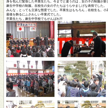
身を包んだ緊張した卒業生たち。今までと違うのは，女の子の制服が新
麻生中学校の制服。在校生の女の子たちはうらやましげな表情でした。
みんな，とっても立派な態度でした。卒業生はもちろん，在校生も。小
最後を飾るにふさわしい卒業式でした。
卒業生たち，麻生中学校でもがんばれ!!!