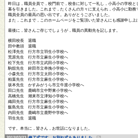
昨日は，職員全員で，校門前で，校舎に対して一礼し，小高小の学校と
幕を引きました。これまで，たくさんの方々に支えられ，小高小に勤務
職員全員の最高の思い出です。ありがとうございました。
また，これまで，このホームページをご覧頂いた皆さんにも感謝申し上
最後に，皆さんご存じでしょうが，職員の異動先を記します。
横田校長 退職
田中教頭 退職
松澤先生 行方市立羽生小学校へ
荒原先生 行方市立麻生小学校へ
松下先生 行方市立武田小学校へ
駒舘先生 鉾田市立串挽小学校へ
小森先生 行方市立太田小学校へ
柏葉先生 行方市立麻生小学校へ
坂本先生 かすみがうら市立牛渡小学校へ
田口先生 鹿嶋市立中野東小学校へ
高橋先生 潮来市立津知小学校へ
織田先生 行方市立麻生小学校へ
飯島先生 行方市立麻生小学校へ
内田先生 鹿嶋市立鹿野中学校へ
羽生先生 退職
です。本当に，皆さん，お世話になりました。
2012/03/23
修了式です。お別れ式もありました。