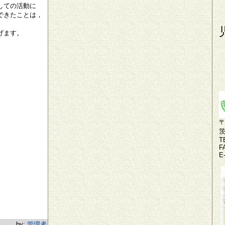
しての活動に
できたことは，
げます。
〒
T
F
E
by:
管理者