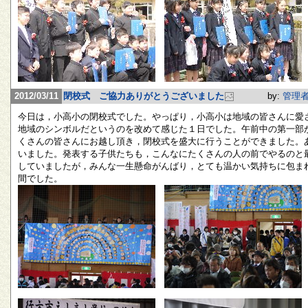
2012/03/11
閉校式 ご協力ありがとうございました
by:
管理
今日は，小高小の閉校式でした。やっぱり，小高小は地域の皆さんに愛
地域のシンボルだというのを改めて感じた１日でした。午前中の第一部
くさんの皆さんにお越し頂き，閉校式を盛大に行うことができました。
いました。発表する子供たちも，こんなにたくさんの人の前でやるのと
していましたが，みんな一生懸命がんばり，とても温かい気持ちに包ま
間でした。