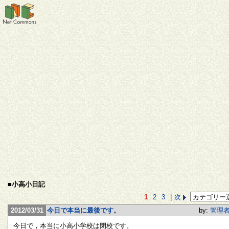
■小高小日記
1
2
3
|
次
2012/03/31
今日で本当に最後です。
by:
管理
今日で，本当に小高小学校は閉校です。