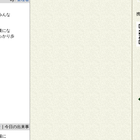
みんな
後にな
っかり歩
者
|
今日の出来事
服に