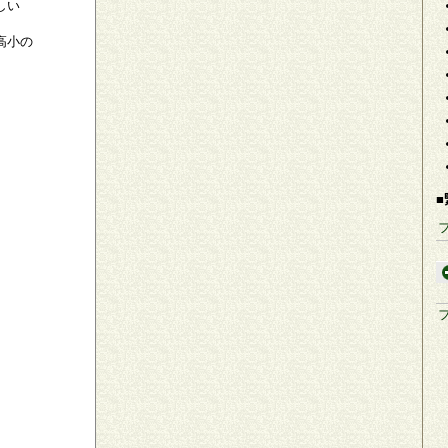
しい
高小の
■