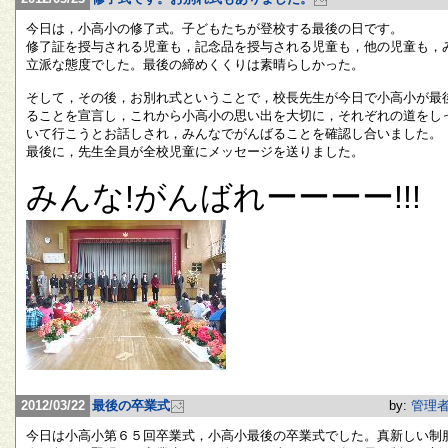
今日は，小高小の修了式。子どもたちが登校する最後の日です。
修了証を授与される児童も，記念品を授与される児童も，他の児童も，
立派な態度でした。最後の締めくくりは素晴らしかった。
そして，その後，お別れ式ということで，校長先生が今日で小高小が最
ることを宣言し，これから小高小の思い出を大切に，それぞれの道をし
いて行こうとお話しされ，みんなでがんばることを確認し合いました。
最後に，先生全員が全校児童にメッセージを送りました。
みんな!がんばれーーーー!!!
2012/03/22
最後の卒業式
by:
管理
今日は小高小第６５回卒業式，小高小最後の卒業式でした。真新しい制