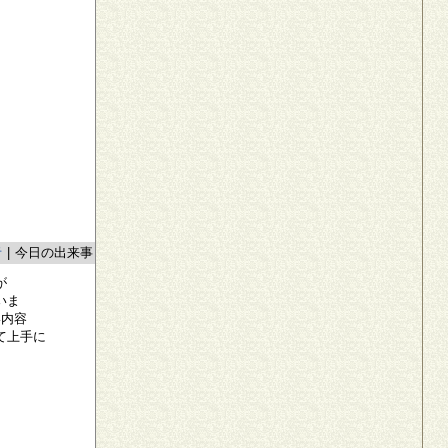
者
|
今日の出来事
が
いま
い内容
て上手に