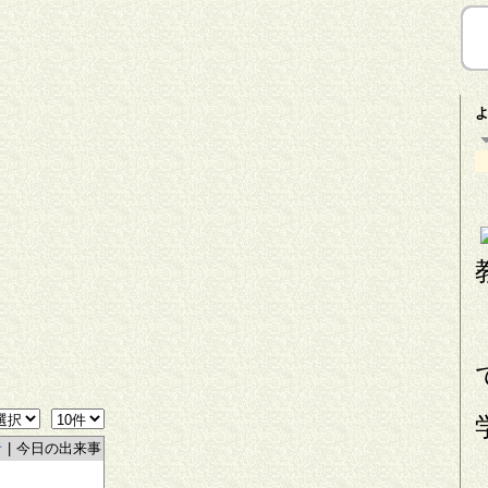
者
|
今日の出来事