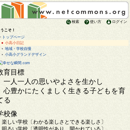
検索
使い方
ログイン
ようこそ！
トップページ
小高小日記
地域・学校自慢
小高小グランドデザイン
教育目標
一人一人の思いやよさを生かし
心豊かにたくましく生きる子どもを育
てる
学校像
楽しい学校〔わかる楽しさとできる楽しさ〕
明るい学校〔透明性があり，開かれている〕