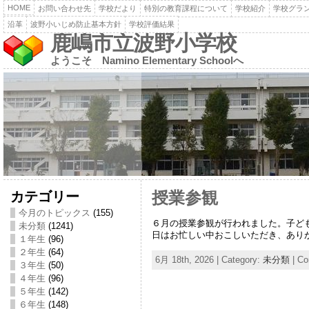
HOME
お問い合わせ先
学校だより
特別の教育課程について
学校紹介
学校グラ
沿革
波野小いじめ防止基本方針
学校評価結果
鹿嶋市立波野小学校
ようこそ Namino Elementary Schoolへ
カテゴリー
授業参観
今月のトピックス
(155)
６月の授業参観が行われました。子ど
未分類
(1241)
日はお忙しい中おこしいただき、あり
１年生
(96)
２年生
(64)
6月 18th, 2026 | Category:
未分類
|
Co
３年生
(50)
４年生
(96)
５年生
(142)
６年生
(148)