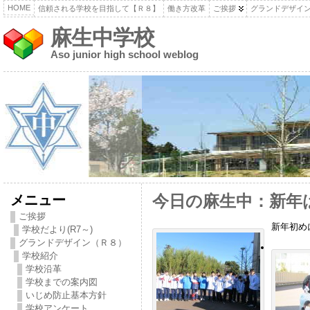
HOME
信頼される学校を目指して【Ｒ８】
働き方改革
ご挨拶
グランドデザイ
麻生中学校
Aso junior high school weblog
メニュー
今日の麻生中：新年
ご挨拶
新年初め
学校だより(R7～)
グランドデザイン（Ｒ８）
学校紹介
学校沿革
学校までの案内図
いじめ防止基本方針
学校アンケート