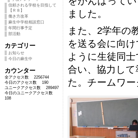
をがんばってい
信頼される学校を目指して
【Ｒ８】
ました。
働き方改革
麻生中学校相談窓口
また、2学年の
年間行事予定
部活動
を送る会に向け
カテゴリー
お知らせ
ように生徒同士
今日の麻生中
合い、協力して
カウンター
全アクセス数 2256744
た。チームワー
今日のアクセス数 190
ユニークアクセス数 289497
今日のユニークアクセス数
108