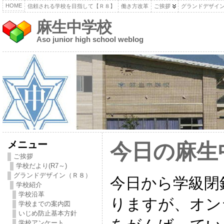
HOME
信頼される学校を目指して【Ｒ８】
働き方改革
ご挨拶
グランドデザイ
麻生中学校
Aso junior high school weblog
メニュー
今日の麻生
ご挨拶
学校だより(R7～)
グランドデザイン（Ｒ８）
今日から学級閉
学校紹介
学校沿革
りますが、オン
学校までの案内図
いじめ防止基本方針
学校アンケート