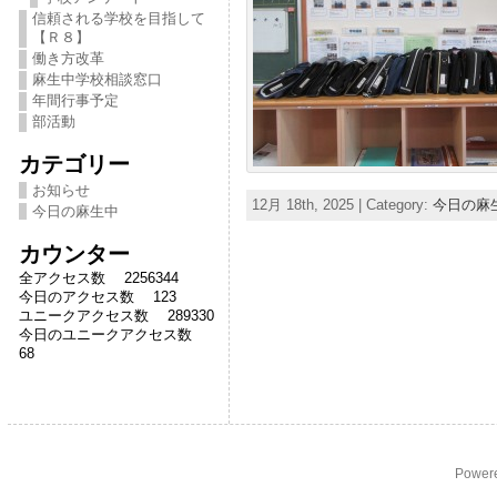
信頼される学校を目指して
【Ｒ８】
働き方改革
麻生中学校相談窓口
年間行事予定
部活動
カテゴリー
お知らせ
12月 18th, 2025 | Category:
今日の麻
今日の麻生中
カウンター
全アクセス数 2256344
今日のアクセス数 123
ユニークアクセス数 289330
今日のユニークアクセス数
68
Power