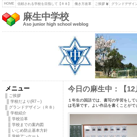
HOME
信頼される学校を目指して【Ｒ８】
働き方改革
ご挨拶
グランドデザイ
麻生中学校
Aso junior high school weblog
メニュー
今日の麻生中：【12
ご挨拶
１年生の国語では、書写の学習をして
学校だより(R7～)
は毛筆です。よい作品を書くことがで
グランドデザイン（Ｒ８）
学校紹介
学校沿革
学校までの案内図
いじめ防止基本方針
学校アンケート