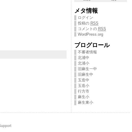
メタ情報
ログイン
投稿の
RSS
コメントの
RSS
WordPress.org
ブログロール
不審者情報
北浦中
北浦小
旧麻生一中
旧麻生中
玉造中
玉造小
行方市
麻生小
麻生東小
Support