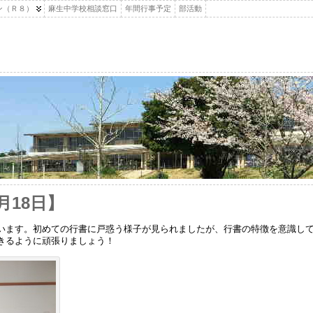
ン（Ｒ８）
麻生中学校相談窓口
年間行事予定
部活動
月18日】
います。初めての行書に戸惑う様子が見られましたが、行書の特徴を意識し
きるように頑張りましょう！