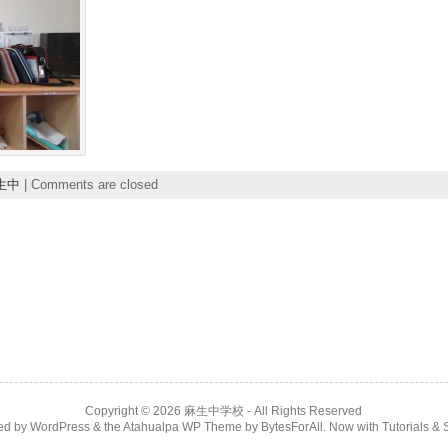
生中
|
Comments are closed
Copyright © 2026
麻生中学校
- All Rights Reserved
ed by
WordPress
& the
Atahualpa WP Theme
by
BytesForAll
. Now with
Tutorials & 