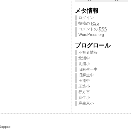
メタ情報
ログイン
投稿の
RSS
コメントの
RSS
WordPress.org
ブログロール
不審者情報
北浦中
北浦小
旧麻生一中
旧麻生中
玉造中
玉造小
行方市
麻生小
麻生東小
Support