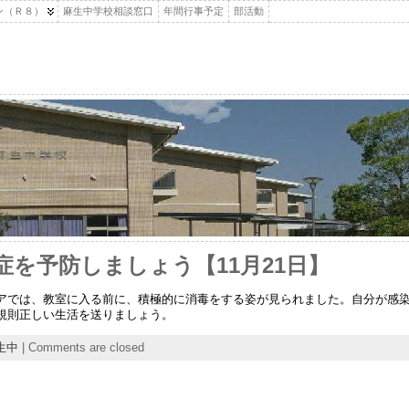
ン（Ｒ８）
麻生中学校相談窓口
年間行事予定
部活動
を予防しましょう【11月21日】
アでは、教室に入る前に、積極的に消毒をする姿が見られました。自分が感
規則正しい生活を送りましょう。
生中
|
Comments are closed