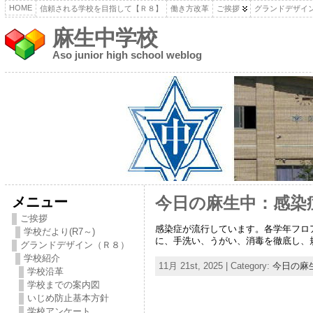
HOME
信頼される学校を目指して【Ｒ８】
働き方改革
ご挨拶
グランドデザイ
麻生中学校
Aso junior high school weblog
メニュー
今日の麻生中：感染症
ご挨拶
感染症が流行しています。各学年フロ
学校だより(R7～)
に、手洗い、うがい、消毒を徹底し、
グランドデザイン（Ｒ８）
学校紹介
11月 21st, 2025 | Category:
今日の麻
学校沿革
学校までの案内図
いじめ防止基本方針
学校アンケート