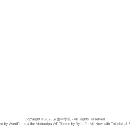
Copyright © 2026
麻生中学校
- All Rights Reserved
ed by
WordPress
& the
Atahualpa WP Theme
by
BytesForAll
. Now with
Tutorials & 