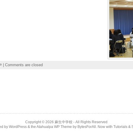
中
|
Comments are closed
Copyright © 2026
麻生中学校
- All Rights Reserved
ed by
WordPress
& the
Atahualpa WP Theme
by
BytesForAll
. Now with
Tutorials & 