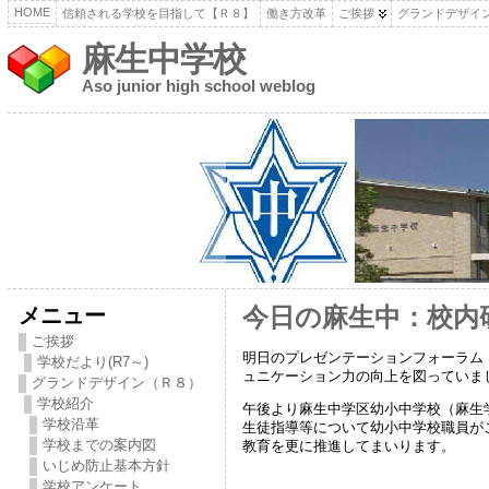
HOME
信頼される学校を目指して【Ｒ８】
働き方改革
ご挨拶
グランドデザイ
麻生中学校
Aso junior high school weblog
メニュー
今日の麻生中：校内
ご挨拶
明日のプレゼンテーションフォーラム
学校だより(R7～)
ュニケーション力の向上を図っていま
グランドデザイン（Ｒ８）
学校紹介
午後より麻生中学区幼小中学校（麻生
学校沿革
生徒指導等について幼小中学校職員が
学校までの案内図
教育を更に推進してまいります。
いじめ防止基本方針
学校アンケート