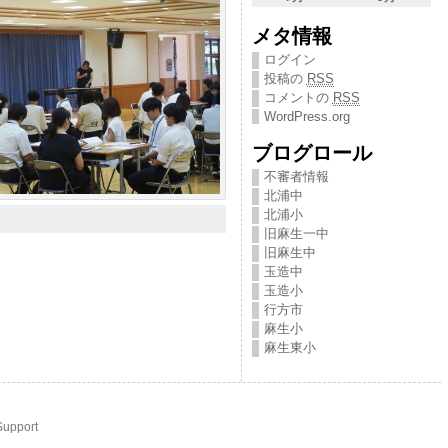
メタ情報
ログイン
投稿の
RSS
コメントの
RSS
WordPress.org
ブログロール
不審者情報
北浦中
北浦小
旧麻生一中
旧麻生中
玉造中
玉造小
行方市
麻生小
麻生東小
Support