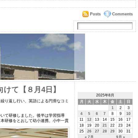
Posts
Comments
向けて【８月4日】
2025年8月
を繰り返し行い、英語による円滑なコミ
月
火
水
木
金
土
日
1
2
3
4
5
6
7
8
9
10
ついて研修しました。後半は学習指導
11
12
13
14
15
16
17
。本研修をとおして幼小連携、小中一貫
18
19
20
21
22
23
24
25
26
27
28
29
30
31
« 7月
9月 »