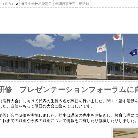
ン（Ｒ８）
麻生中学校相談窓口
年間行事予定
部活動
研修 プレゼンテーションフォーラムに
（鹿行大会）に向けて代表の生徒５名が練習を行いました。聞く・話す活動
した。自信をもって明日の大会に臨んでほしいです。
学園）合同研修を実施しました。前半は講師の先生をお招きし、教育心理に
これまでの取組や今後の取組について情報を共有したり協議したりしまし
た