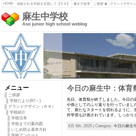
HOME
信頼される学校を目指して【Ｒ８】
働き方改革
ご挨拶
グランドデザイ
麻生中学校
Aso junior high school weblog
メニュー
今日の麻生中：体育
ご挨拶
先日、体育祭が終了しました。今日の
学校だより(R7～)
や係としてのふり返りを行っていまし
グランドデザイン（Ｒ８）
て、新たなスタートを切れるように、
学校紹介
外学習も計画されています。しっかり
学校沿革
学校までの案内図
6月 6th, 2025 | Category:
今日の麻生
いじめ防止基本方針
学校アンケート