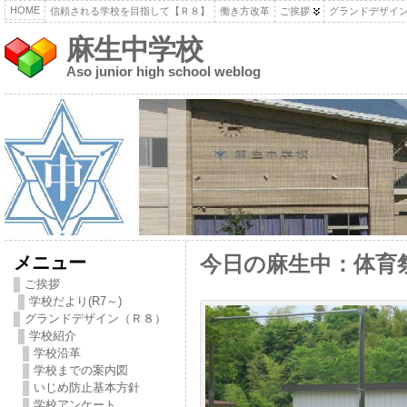
HOME
信頼される学校を目指して【Ｒ８】
働き方改革
ご挨拶
グランドデザイ
麻生中学校
Aso junior high school weblog
メニュー
今日の麻生中：体育
ご挨拶
学校だより(R7～)
グランドデザイン（Ｒ８）
学校紹介
学校沿革
学校までの案内図
いじめ防止基本方針
学校アンケート