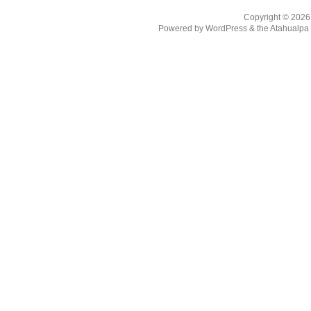
Copyright © 202
Powered by
WordPress
& the
Atahualp