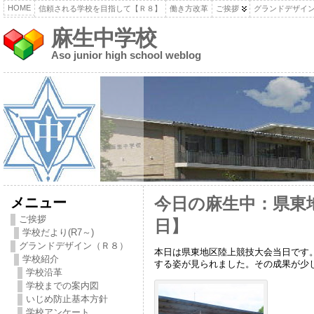
HOME
信頼される学校を目指して【Ｒ８】
働き方改革
ご挨拶
グランドデザイ
麻生中学校
Aso junior high school weblog
メニュー
今日の麻生中：県東
ご挨拶
日】
学校だより(R7～)
グランドデザイン（Ｒ８）
本日は県東地区陸上競技大会当日です
学校紹介
する姿が見られました。その成果が少
学校沿革
学校までの案内図
いじめ防止基本方針
学校アンケート