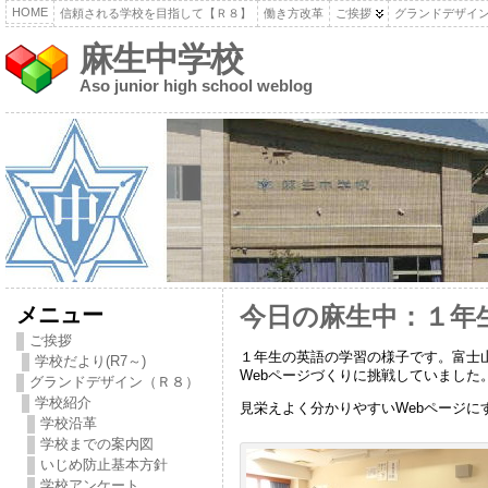
HOME
信頼される学校を目指して【Ｒ８】
働き方改革
ご挨拶
グランドデザイ
麻生中学校
Aso junior high school weblog
メニュー
今日の麻生中：１年生
ご挨拶
１年生の英語の学習の様子です。富士
学校だより(R7～)
Webページづくりに挑戦していました
グランドデザイン（Ｒ８）
学校紹介
見栄えよく分かりやすいWebページに
学校沿革
学校までの案内図
いじめ防止基本方針
学校アンケート