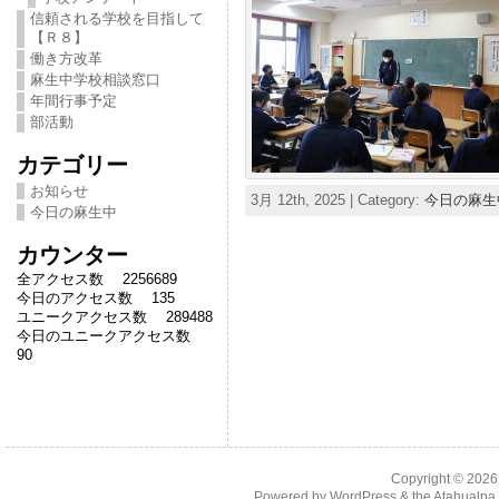
信頼される学校を目指して
【Ｒ８】
働き方改革
麻生中学校相談窓口
年間行事予定
部活動
カテゴリー
お知らせ
3月 12th, 2025 | Category:
今日の麻生
今日の麻生中
カウンター
全アクセス数 2256689
今日のアクセス数 135
ユニークアクセス数 289488
今日のユニークアクセス数
90
Copyright © 202
Powered by
WordPress
& the
Atahualp