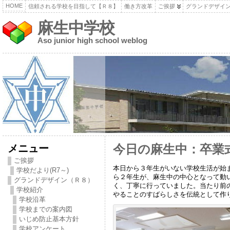
HOME
信頼される学校を目指して【Ｒ８】
働き方改革
ご挨拶
グランドデザイ
麻生中学校
Aso junior high school weblog
メニュー
今日の麻生中：卒業
ご挨拶
本日から３年生がいない学校生活が始
学校だより(R7～)
ら２年生が、麻生中の中心となって動
グランドデザイン（Ｒ８）
く、丁寧に行っていました。当たり前
学校紹介
やることのすばらしさを伝統として作
学校沿革
学校までの案内図
いじめ防止基本方針
学校アンケート