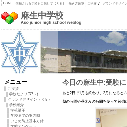
HOME
信頼される学校を目指して【Ｒ８】
働き方改革
ご挨拶
グランドデザイ
麻生中学校
Aso junior high school weblog
メニュー
今日の麻生中:受験に
ご挨拶
あと2日で1月も終わり、2月になると
学校だより(R7～)
グランドデザイン（Ｒ８）
朝の時間や昼休みの時間を使って勉強
学校紹介
学校沿革
学校までの案内図
いじめ防止基本方針
学校アンケート