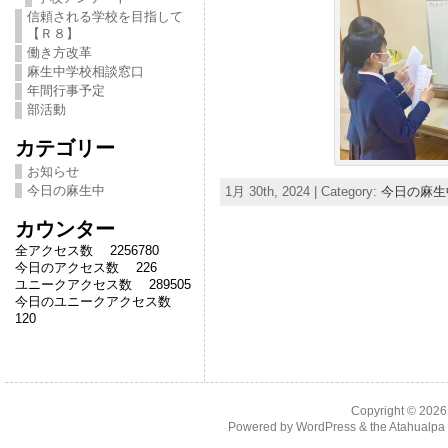
信頼される学校を目指して
【Ｒ８】
働き方改革
麻生中学校相談窓口
年間行事予定
部活動
カテゴリー
お知らせ
今日の麻生中
1月 30th, 2024 | Category:
今日の麻生
カウンター
全アクセス数 2256780
今日のアクセス数 226
ユニークアクセス数 289505
今日のユニークアクセス数
120
Copyright © 202
Powered by
WordPress
& the
Atahualp