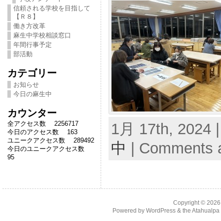
信頼される学校を目指して
【Ｒ８】
働き方改革
麻生中学校相談窓口
年間行事予定
部活動
カテゴリー
お知らせ
今日の麻生中
カウンター
全アクセス数 2256717
1月 17th, 2024 
今日のアクセス数 163
ユニークアクセス数 289492
中
|
Comments a
今日のユニークアクセス数
95
Copyright © 202
Powered by
WordPress
& the
Atahualp