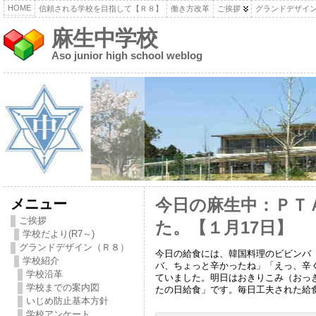
HOME
信頼される学校を目指して【Ｒ８】
働き方改革
ご挨拶
グランドデザイ
麻生中学校
Aso junior high school weblog
メニュー
今日の麻生中：ＰＴ
ご挨拶
た。【１月17日】
学校だより(R7～)
グランドデザイン（Ｒ８）
今日の給食には、韓国料理のビビンバ
学校紹介
バ、ちょっと辛かったね」「えっ、辛
学校沿革
ていました。明日はおきりこみ（おっ
学校までの案内図
たの日給食」です。毎日工夫された給
いじめ防止基本方針
学校アンケート