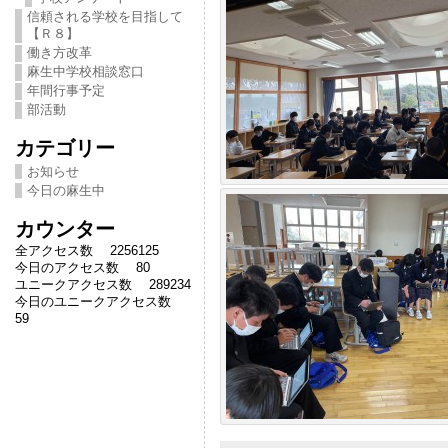
信頼される学校を目指して
【Ｒ８】
働き方改革
麻生中学校相談窓口
年間行事予定
部活動
カテゴリー
お知らせ
今日の麻生中
カウンター
全アクセス数 2256125
今日のアクセス数 80
ユニークアクセス数 289234
今日のユニークアクセス数
59