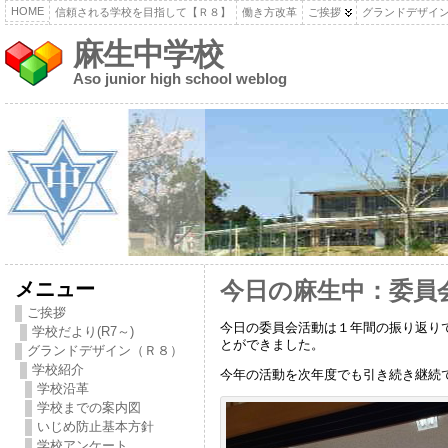
HOME
信頼される学校を目指して【Ｒ８】
働き方改革
ご挨拶
グランドデザイ
麻生中学校
Aso junior high school weblog
メニュー
今日の麻生中：委員
ご挨拶
今日の委員会活動は１年間の振り返り
学校だより(R7～)
とができました。
グランドデザイン（Ｒ８）
学校紹介
今年の活動を次年度でも引き続き継続
学校沿革
学校までの案内図
いじめ防止基本方針
学校アンケート