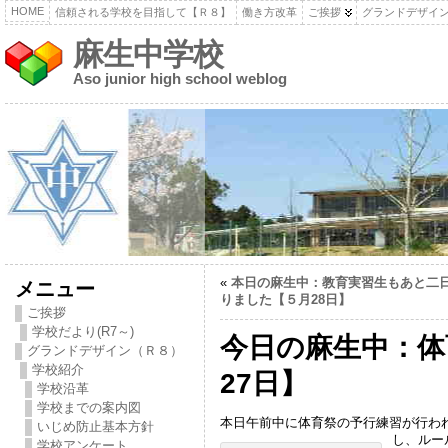
HOME
信頼される学校を目指して【Ｒ８】
働き方改革
ご挨拶
グランドデザイ
麻生中学校
Aso junior high school weblog
«
本日の麻生中：教育実習生もあと二
メニュー
りました【５月28日】
ご挨拶
学校だより(R7～)
今日の麻生中：体
グランドデザイン（Ｒ８）
学校紹介
27日】
学校沿革
学校までの案内図
本日午前中に体育祭の予行練習が行わ
いじめ防止基本方針
し、ルー
学校アンケート