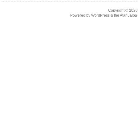
Copyright © 202
Powered by
WordPress
& the
Atahualp