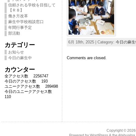
信頼される学校を目指して
【Ｒ８】
働き方改革
麻生中学校相談窓口
年間行事予定
部活動
6月 18th, 2025 | Category:
今日の麻生
カテゴリー
お知らせ
Comments are closed.
今日の麻生中
カウンター
全アクセス数 2256747
今日のアクセス数 193
ユニークアクセス数 289498
今日のユニークアクセス数
110
Copyright © 202
Powered by
WordPress
& the
Atahualp