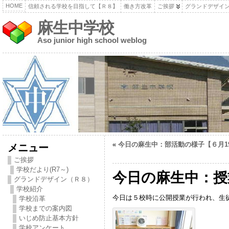
HOME
信頼される学校を目指して【Ｒ８】
働き方改革
ご挨拶
グランドデザイ
麻生中学校
Aso junior high school weblog
«
今日の麻生中：部活動の様子【６月1
メニュー
ご挨拶
学校だより(R7～)
今日の麻生中：授
グランドデザイン（Ｒ８）
学校紹介
今日は５校時に公開授業が行われ、生
学校沿革
学校までの案内図
いじめ防止基本方針
学校アンケート