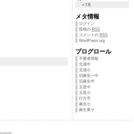
« 7月
メタ情報
ログイン
投稿の
RSS
コメントの
RSS
WordPress.org
ブログロール
不審者情報
北浦中
北浦小
旧麻生一中
旧麻生中
玉造中
玉造小
行方市
麻生小
麻生東小
Support