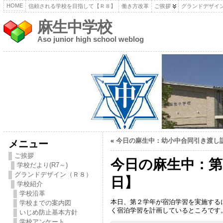
HOME
信頼される学校を目指して【Ｒ８】
働き方改革
ご挨拶
グランドデザイ
麻生中学校
Aso junior high school weblog
«
今日の麻生中：幼小中合同引き渡し
メニュー
ご挨拶
今日の麻生中：第
学校だより(R7～)
グランドデザイン（Ｒ８）
日】
学校紹介
学校沿革
本日、第２学年が宿泊学習を実施する
学校までの案内図
く宿泊学習を計画しているところです
いじめ防止基本方針
学校アンケート