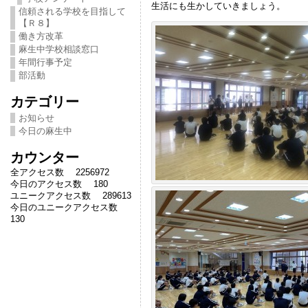
生活にも生かしていきましょう。
信頼される学校を目指して
【Ｒ８】
働き方改革
麻生中学校相談窓口
年間行事予定
部活動
カテゴリー
お知らせ
今日の麻生中
カウンター
全アクセス数 2256972
今日のアクセス数 180
ユニークアクセス数 289613
今日のユニークアクセス数
130