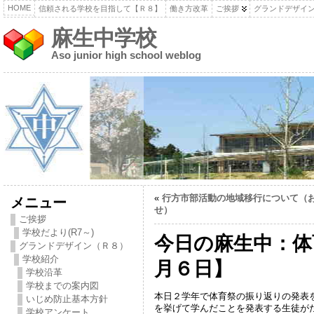
HOME
信頼される学校を目指して【Ｒ８】
働き方改革
ご挨拶
グランドデザイ
麻生中学校
Aso junior high school weblog
«
行方市部活動の地域移行について（
メニュー
せ）
ご挨拶
学校だより(R7～)
今日の麻生中：体
グランドデザイン（Ｒ８）
学校紹介
月６日】
学校沿革
学校までの案内図
本日２学年で体育祭の振り返りの発表
いじめ防止基本方針
を挙げて学んだことを発表する生徒が
学校アンケート