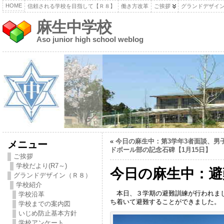
HOME
信頼される学校を目指して【Ｒ８】
働き方改革
ご挨拶
グランドデザイ
麻生中学校
Aso junior high school weblog
«
今日の麻生中：第3学年3者面談、男
メニュー
ドボール部の記念石碑【1月15日】
ご挨拶
学校だより(R7～)
今日の麻生中：避
グランドデザイン（Ｒ８）
学校紹介
本日、３学期の避難訓練が行われまし
学校沿革
ち着いて避難することができました。
学校までの案内図
いじめ防止基本方針
学校アンケート