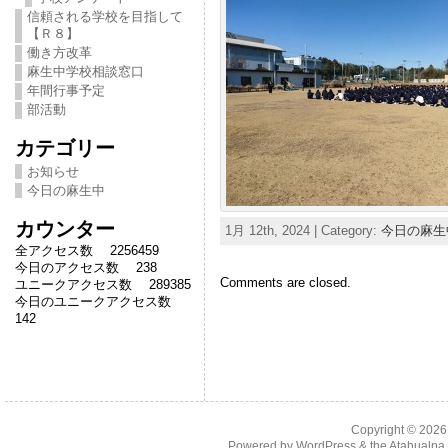
信頼される学校を目指して
【Ｒ８】
働き方改革
麻生中学校相談窓口
年間行事予定
部活動
カテゴリー
お知らせ
今日の麻生中
カウンター
1月 12th, 2024 | Category:
今日の麻生
全アクセス数 2256459
今日のアクセス数 238
Comments are closed.
ユニークアクセス数 289385
今日のユニークアクセス数
142
Copyright © 202
Powered by
WordPress
& the
Atahualp