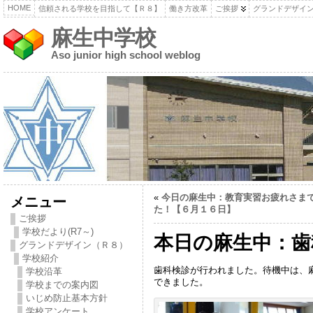
HOME
信頼される学校を目指して【Ｒ８】
働き方改革
ご挨拶
グランドデザイ
麻生中学校
Aso junior high school weblog
«
今日の麻生中：教育実習お疲れさま
メニュー
た！【６月１６日】
ご挨拶
学校だより(R7～)
本日の麻生中：歯
グランドデザイン（Ｒ８）
学校紹介
歯科検診が行われました。待機中は、
学校沿革
できました。
学校までの案内図
いじめ防止基本方針
学校アンケート