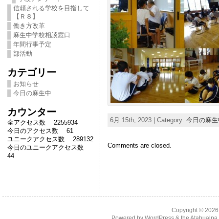
信頼される学校を目指して
【Ｒ８】
働き方改革
麻生中学校相談窓口
年間行事予定
部活動
カテゴリー
お知らせ
今日の麻生中
カウンター
6月 15th, 2023 | Category:
今日の麻生
全アクセス数 2255934
今日のアクセス数 61
ユニークアクセス数 289132
Comments are closed.
今日のユニークアクセス数
44
Copyright © 202
Powered by
WordPress
& the
Atahualp