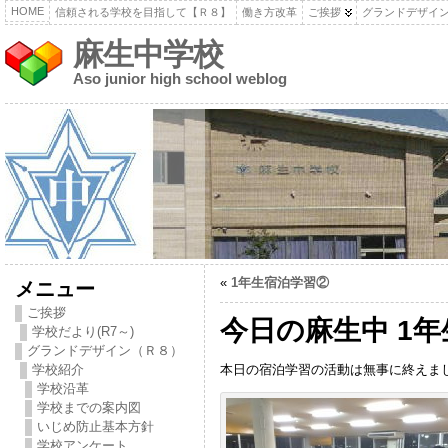
HOME
信頼される学校を目指して【Ｒ８】
働き方改革
ご挨拶
グランドデザイ
麻生中学校
Aso junior high school weblog
«
1年生宿泊学習②
メニュー
ご挨拶
今日の麻生中 1
学校だより(R7～)
グランドデザイン（Ｒ８）
本日の宿泊学習の活動は無事に終えま
学校紹介
学校沿革
学校までの案内図
いじめ防止基本方針
学校アンケート