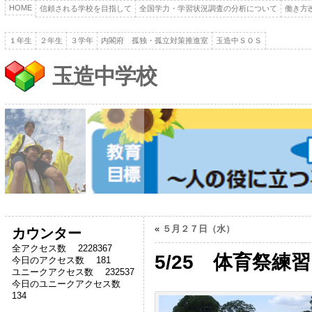
HOME
信頼される学校を目指して
全国学力・学習状況調査の分析について
働き方
１年生
２年生
３学年
内閣府 孤独・孤立対策推進室
玉造中ＳＯＳ
玉造中学校
«
５月２７日（水）
カウンター
全アクセス数 2228367
5/25 体育祭練習
今日のアクセス数 181
ユニークアクセス数 232537
今日のユニークアクセス数
134