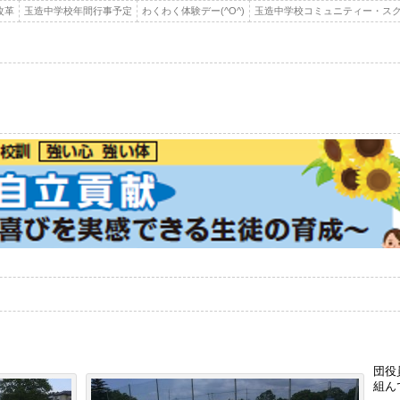
改革
玉造中学校年間行事予定
わくわく体験デー(^O^)
玉造中学校コミュニティー・スク
団役
組ん