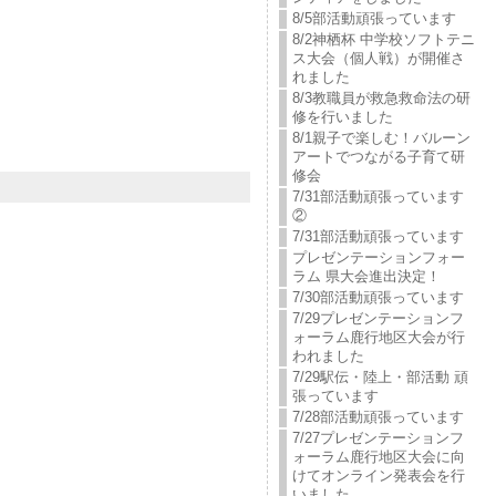
8/5部活動頑張っています
8/2神栖杯 中学校ソフトテニ
ス大会（個人戦）が開催さ
れました
8/3教職員が救急救命法の研
修を行いました
8/1親子で楽しむ！バルーン
アートでつながる子育て研
修会
7/31部活動頑張っています
②
7/31部活動頑張っています
プレゼンテーションフォー
ラム 県大会進出決定！
7/30部活動頑張っています
7/29プレゼンテーションフ
ォーラム鹿行地区大会が行
われました
7/29駅伝・陸上・部活動 頑
張っています
7/28部活動頑張っています
7/27プレゼンテーションフ
ォーラム鹿行地区大会に向
けてオンライン発表会を行
いました