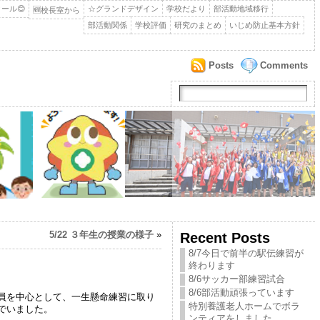
ール😊
☆グランドデザイン
学校だより
部活動地域移行
🆕校長室から
部活動関係
学校評価
研究のまとめ
いじめ防止基本方針
Posts
Comments
5/22 ３年生の授業の様子
»
Recent Posts
8/7今日で前半の駅伝練習が
終わります
8/6サッカー部練習試合
8/6部活動頑張っています
員を中心として、一生懸命練習に取り
特別養護老人ホームでボラ
でいました。
ンティアをしました