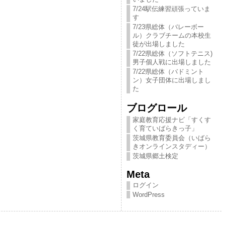
7/24駅伝練習頑張っていま
す
7/23県総体（バレーボー
ル）クラブチームの本校生
徒が出場しました
7/22県総体（ソフトテニス)
男子個人戦に出場しました
7/22県総体（バドミント
ン）女子団体に出場しまし
た
ブログロール
家庭教育応援ナビ「すくす
く育ていばらきっ​子」
茨城県教育委員会（いばら
きオンラインスタディー）
茨城県郷土検定
Meta
ログイン
WordPress