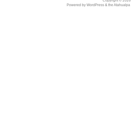
Copyright © 202
Powered by
WordPress
& the
Atahualp