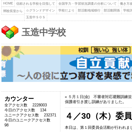
HOME
信頼される学校を目指して
全国学力・学習状況調査の分析について
働き方
☆グランドデザイン
学校だより
部活動地域移行
部活動関係
学校
🆕校長室から
玉造中ＳＯＳ
玉造中学校
«
５月１日(金) 不審者対応避難訓練
カウンター
保護者引き渡し訓練がありました。
全アクセス数 2228003
今日のアクセス数 134
４／30（木）委
ユニークアクセス数 232371
今日のユニークアクセス数
98
本日は、第１回委員会活動が行われま