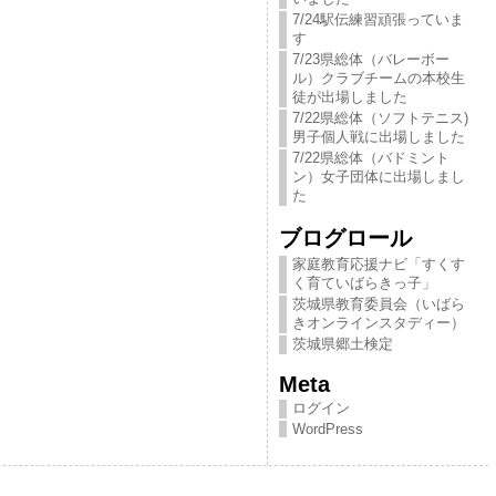
7/24駅伝練習頑張っていま
す
7/23県総体（バレーボー
ル）クラブチームの本校生
徒が出場しました
7/22県総体（ソフトテニス)
男子個人戦に出場しました
7/22県総体（バドミント
ン）女子団体に出場しまし
た
ブログロール
家庭教育応援ナビ「すくす
く育ていばらきっ​子」
茨城県教育委員会（いばら
きオンラインスタディー）
茨城県郷土検定
Meta
ログイン
WordPress