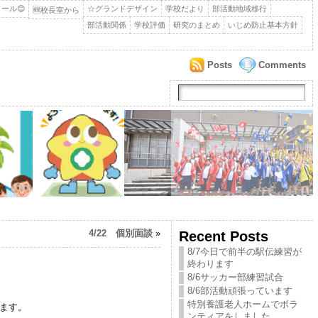
ール😊
☆グランドデザイン
学校だより
部活動地域移行
🆕校長室から
部活動関係
学校評価
研究のまとめ
いじめ防止基本方針
Posts
Comments
4/22 個別面談
»
Recent Posts
8/7今日で前半の駅伝練習が
終わります
8/6サッカー部練習試合
8/6部活動頑張っています
特別養護老人ホームでボラ
ます。
ンティアをしました