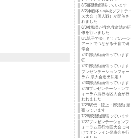
8/5部活動頑張っています
8/2神栖杯 中学校ソフトテニ
ス大会（個人戦）が開催さ
れました
8/3教職員が救急救命法の研
修を行いました
8/1親子で楽しむ！バルーン
アートでつながる子育て研
修会
7/31部活動頑張っています
②
7/31部活動頑張っています
プレゼンテーションフォー
ラム 県大会進出決定！
7/30部活動頑張っています
7/29プレゼンテーションフ
ォーラム鹿行地区大会が行
われました
7/29駅伝・陸上・部活動 頑
張っています
7/28部活動頑張っています
7/27プレゼンテーションフ
ォーラム鹿行地区大会に向
けてオンライン発表会を行
いました