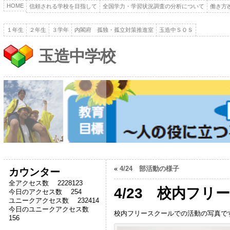
HOME
信頼される学校を目指して
全国学力・学習状況調査の分析について
働き方
１年生
２年生
３学年
内閣府 孤独・孤立対策推進室
玉造中ＳＯＳ
玉造中学校
«
4/24 部活動の様子
カウンター
全アクセス数 2228123
4/23 校内フリ
今日のアクセス数 254
ユニークアクセス数 232414
今日のユニークアクセス数
校内フリースクールでの活動の写真で
156