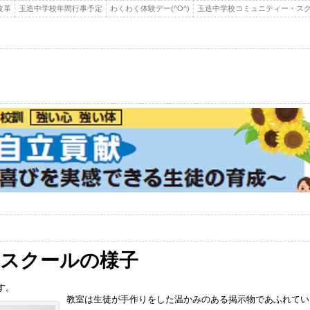
改革
玉造中学校年間行事予定
わくわく体験デー(^O^)
玉造中学校コミュニティー・スク
ースクールの様子
す。
教室は生徒が手作りをした温かみのある掲示物であふれてい