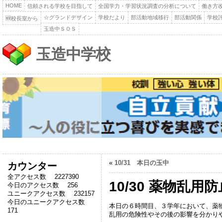
HOME
信頼される学校を目指して
全国学力・学習状況調査の分析について
働き方
☆グランドデザイン
学校だより
部活動地域移行
部活動関係
学校
🆕校長室から
玉造中ＳＯＳ
玉造中学校
«
10/31 本日の玉中
カウンター
全アクセス数 2227390
10/30 薬物乱用
今日のアクセス数 256
ユニークアクセス数 232157
今日のユニークアクセス数
本日の６時間目、３学年において、薬
171
乱用の危険性やその後の影響を分かり