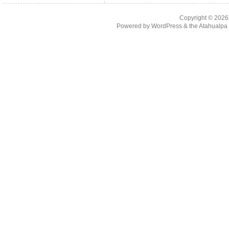
Copyright © 202
Powered by
WordPress
& the
Atahualp