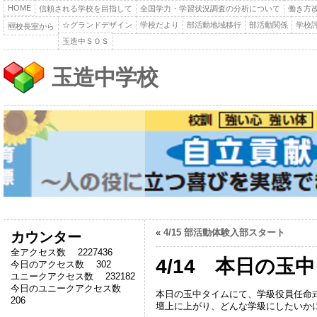
HOME
信頼される学校を目指して
全国学力・学習状況調査の分析について
働き方
☆グランドデザイン
学校だより
部活動地域移行
部活動関係
学校
🆕校長室から
玉造中ＳＯＳ
玉造中学校
«
4/15 部活動体験入部スタート
カウンター
全アクセス数 2227436
4/14 本日の
今日のアクセス数 302
ユニークアクセス数 232182
今日のユニークアクセス数
本日の玉中タイムにて、学級役員任命
206
壇上に上がり、どんな学級にしたいか