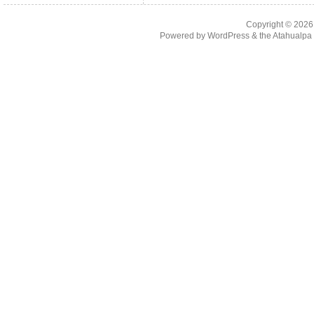
Copyright © 202
Powered by
WordPress
& the
Atahualp