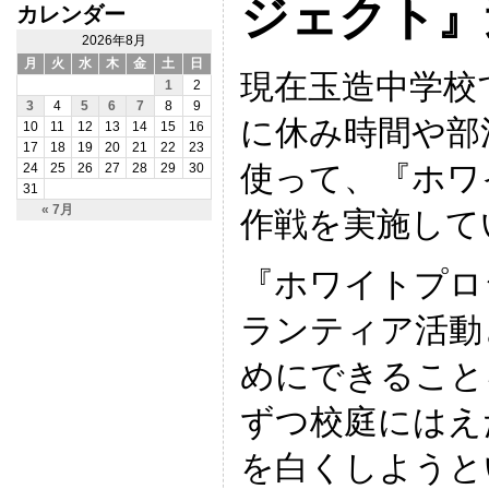
ジェクト』
カレンダー
2026年8月
月
火
水
木
金
土
日
現在玉造中学校
1
2
3
4
5
6
7
8
9
に休み時間や部
10
11
12
13
14
15
16
17
18
19
20
21
22
23
使って、『ホワ
24
25
26
27
28
29
30
31
« 7月
作戦を実施して
『ホワイトプロ
ランティア活動
めにできること
ずつ校庭にはえ
を白くしようと