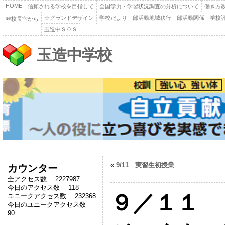
HOME
信頼される学校を目指して
全国学力・学習状況調査の分析について
働き方
☆グランドデザイン
学校だより
部活動地域移行
部活動関係
学校
🆕校長室から
玉造中ＳＯＳ
玉造中学校
«
9/11 実習生初授業
カウンター
全アクセス数 2227987
今日のアクセス数 118
９／１１ 
ユニークアクセス数 232368
今日のユニークアクセス数
90