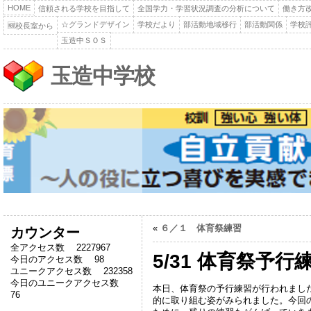
HOME
信頼される学校を目指して
全国学力・学習状況調査の分析について
働き方
☆グランドデザイン
学校だより
部活動地域移行
部活動関係
学校
🆕校長室から
玉造中ＳＯＳ
玉造中学校
«
６／１ 体育祭練習
カウンター
全アクセス数 2227967
5/31 体育祭予行
今日のアクセス数 98
ユニークアクセス数 232358
今日のユニークアクセス数
本日、体育祭の予行練習が行われまし
76
的に取り組む姿がみられました。今回