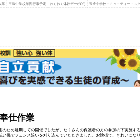
改革
玉造中学校年間行事予定
わくわく体験デー(^O^)
玉造中学校コミュニティー・スク
奉仕作業
雨のため延期しての開催でしたが、たくさんの保護者の方の参加の下実施す
払い機でフェンス沿いを刈り込んでいただきました。お陰様で、きれいにな