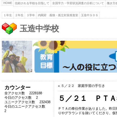
HOME
信頼される学校を目指して
全国学力・学習状況調査の分析について
働き方
１年生
２年生
３学年
内閣府 孤独・孤立対策推進室
玉造中ＳＯＳ
玉造中学校
«
５／２２ 家庭学習の手引き
カウンター
全アクセス数 2228188
５／２１ ＰＴＡ
今日のアクセス数 2
ユニークアクセス数 232438
今日のユニークアクセス数
ＰＴＡの奉仕作業がありました。昨日
2
りやグラウンドを抜いてくださり、仮