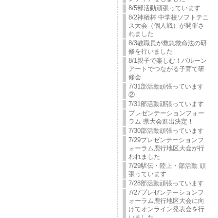
8/5部活動頑張っています
8/2神栖杯 中学校ソフトテニ
ス大会（個人戦）が開催さ
れました
8/3教職員が救急救命法の研
修を行いました
8/1親子で楽しむ！バルーン
アートでつながる子育て研
修会
7/31部活動頑張っています
②
7/31部活動頑張っています
プレゼンテーションフォー
ラム 県大会進出決定！
7/30部活動頑張っています
7/29プレゼンテーションフ
ォーラム鹿行地区大会が行
われました
7/29駅伝・陸上・部活動 頑
張っています
7/28部活動頑張っています
7/27プレゼンテーションフ
ォーラム鹿行地区大会に向
けてオンライン発表会を行
いました