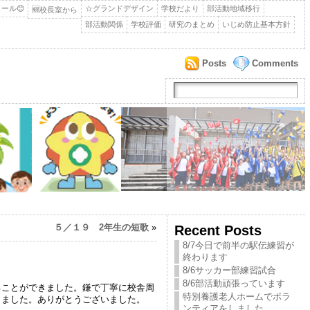
ール😊
☆グランドデザイン
学校だより
部活動地域移行
🆕校長室から
部活動関係
学校評価
研究のまとめ
いじめ防止基本方針
Posts
Comments
５／１９ 2年生の短歌
»
Recent Posts
8/7今日で前半の駅伝練習が
終わります
8/6サッカー部練習試合
8/6部活動頑張っています
ることができました。鎌で丁寧に校舎周
特別養護老人ホームでボラ
りました。ありがとうございました。
ンティアをしました