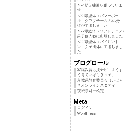
7/24駅伝練習頑張っていま
す
7/23県総体（バレーボー
ル）クラブチームの本校生
徒が出場しました
7/22県総体（ソフトテニス)
男子個人戦に出場しました
7/22県総体（バドミント
ン）女子団体に出場しまし
た
ブログロール
家庭教育応援ナビ「すくす
く育ていばらきっ​子」
茨城県教育委員会（いばら
きオンラインスタディー）
茨城県郷土検定
Meta
ログイン
WordPress