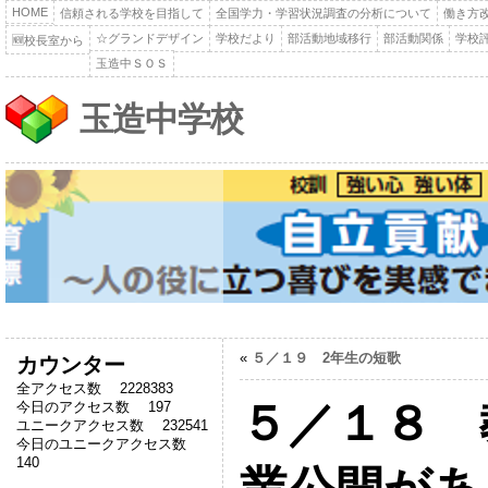
HOME
信頼される学校を目指して
全国学力・学習状況調査の分析について
働き方
☆グランドデザイン
学校だより
部活動地域移行
部活動関係
学校
🆕校長室から
玉造中ＳＯＳ
玉造中学校
«
５／１９ 2年生の短歌
カウンター
全アクセス数 2228383
５／１８ 
今日のアクセス数 197
ユニークアクセス数 232541
今日のユニークアクセス数
140