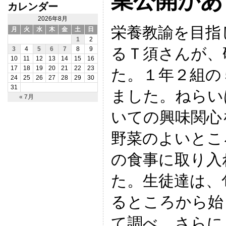
業公開があ
カレンダー
2026年8月
栄養教諭を目指
月
火
水
木
金
土
日
1
2
るＴ須さんが、
3
4
5
6
7
8
9
10
11
12
13
14
15
16
17
18
19
20
21
22
23
た。１年２組の
24
25
26
27
28
29
30
31
ました。ねらい
« 7月
いての興味関心
野菜のよいとこ
の食事に取り入
た。生徒達は、
るところから始
て調べ、さらに