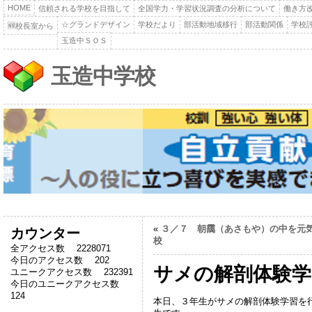
HOME
信頼される学校を目指して
全国学力・学習状況調査の分析について
働き方
☆グランドデザイン
学校だより
部活動地域移行
部活動関係
学校
🆕校長室から
玉造中ＳＯＳ
玉造中学校
«
３／７ 朝靄（あさもや）の中を元
カウンター
校
全アクセス数 2228071
今日のアクセス数 202
サメの解剖体験学
ユニークアクセス数 232391
今日のユニークアクセス数
124
本日、３年生がサメの解剖体験学習を