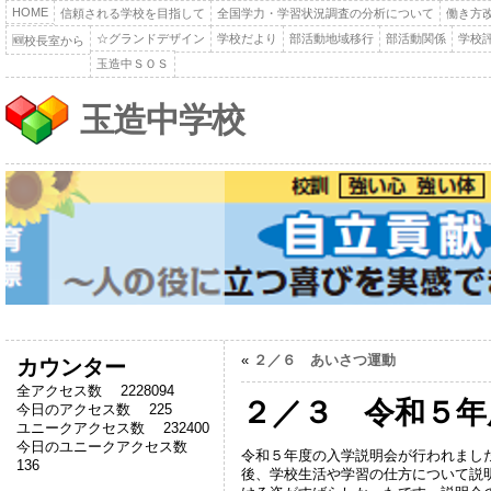
HOME
信頼される学校を目指して
全国学力・学習状況調査の分析について
働き方
☆グランドデザイン
学校だより
部活動地域移行
部活動関係
学校
🆕校長室から
玉造中ＳＯＳ
玉造中学校
«
２／６ あいさつ運動
カウンター
全アクセス数 2228094
２／３ 令和５年
今日のアクセス数 225
ユニークアクセス数 232400
今日のユニークアクセス数
令和５年度の入学説明会が行われまし
136
後、学校生活や学習の仕方について説